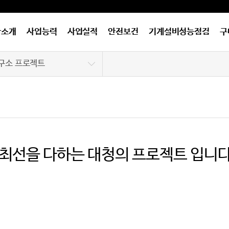
사소개
사업능력
사업실적
안전보건
기계설비성능점검
구
구소 프로젝트
파트 및 상가
공/정부 투자기관
전소 및 원자력분야
 최선을 다하는 대청의 프로젝트 입니다
피스텔 및 호텔
조공장
, 학교 및 금융기관
경 및 기타기계설비