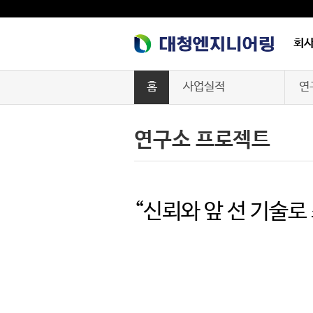
회
홈
사업실적
연
회사소개
아
연구소 프로젝트
사업능력
공
안전보건
발
“신뢰와 앞 선 기술로
사업실적
오
기계설비성능점검
제
구매정보
병원
공지사항
환