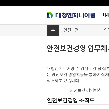
회
홈
안전보건
안
회사소개
안
안전보건경영 업무체
사업능력
안
안전보건
안
대청엔지니어링은 ‘안전보건’을 실천의
는 안전보건 경영활동을 통하여 잠재
사업실적
실천하고 있습니다.
기계설비성능점검
안전보건 경영방침
구매정보
안전보건경영 조직도
공지사항