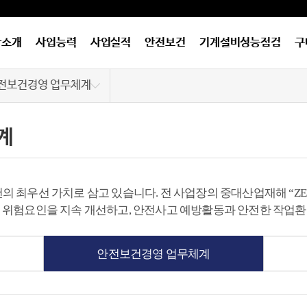
사소개
사업능력
사업실적
안전보건
기계설비성능점검
구
전보건경영 업무체계
전보건 경영방침
계
전보건경영 업무체계
전보건 경영활동
 최우선 가치로 삼고 있습니다. 전 사업장의 중대산업재해 “ZE
 위험요인을 지속 개선하고, 안전사고 예방활동과 안전한 작업환
안전보건경영 업무체계